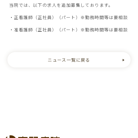
当院では、以下の求人を追加募集しております。
診療案内
・正看護師（正社員）（パート）※勤務時間等は要相談
リハビリテーション
地域連携室
・准看護師（正社員）（パート）※勤務時間等は要相談
レスパイト入院のご案内
在宅医療（訪問診療・往診）
オンライン診療につきまして
ニュース一覧に戻る
発熱外来
面会につきまして
医療DX推進体制のお知らせ
地域包括ケア病棟（病床）
適切な意思決定支援に関する指針
院内掲示物
医療機関の皆様へ