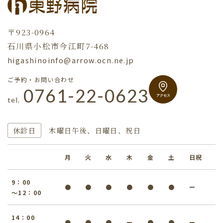
調剤薬局の皆様へ
〒923-0964
石川県小松市今江町7-468
higashinoinfo@arrow.ocn.ne.jp
採用情報
ご予約・お問い合わせ
0761-22-0623
tel.
休診日
木曜日午後、日曜日、祝日
月
火
水
木
金
土
日祝
9：00
●
●
●
●
●
●
ー
～12：00
14：00
●
●
●
ー
●
●
ー