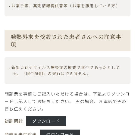
お薬手帳、薬剤情報提供書等（お薬を服用している方）
オンライン診療につきまして
発熱外来
面会につきまして
医療DX推進体制のお知らせ
発熱外来を受診された患者さんへの注意事
項
地域包括ケア病棟（病床）
適切な意思決定支援に関する指針
院内掲示物
新型コロナウイルス感染症の検査で陰性であったとして
も、「陰性証明」の発行はできません。
医療機関の皆様へ
問診票を事前にご記入いただける場合は、下記よりダウンロ
ードし記入してお持ちください。 その場合、お電話でその
調剤薬局の皆様へ
旨お伝えください。
初診問診
ダウンロード
採用情報
発熱外来問診表
ダウンロード