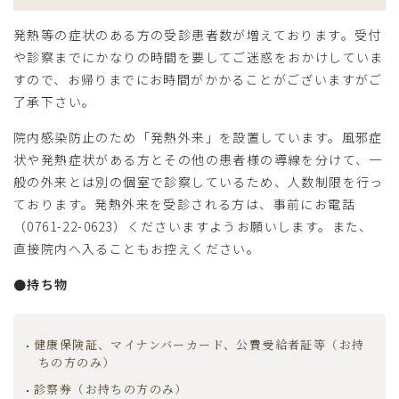
発熱等の症状のある方の受診患者数が増えております。受付
や診察までにかなりの時間を要してご迷惑をおかけしていま
すので、お帰りまでにお時間がかかることがございますがご
了承下さい。
院内感染防止のため「発熱外来」を設置しています。風邪症
状や発熱症状がある方とその他の患者様の導線を分けて、一
般の外来とは別の個室で診察しているため、人数制限を行っ
ております。発熱外来を受診される方は、事前にお電話
患者様へ
（0761-22-0623）くださいますようお願いします。また、
直接院内へ入ることもお控えください。
●持ち物
診療案内
リハビリテーション
地域連携室
健康保険証、マイナンバーカード、公費受給者証等（お持
ちの方のみ）
レスパイト入院のご案内
診察券（お持ちの方のみ）
在宅医療（訪問診療・往診）